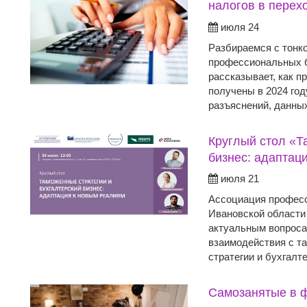
налогов в перех
июля 24
Разбираемся с тонк
профессиональных б
рассказывает, как п
получены в 2024 году
разъяснений, данны
Круглый стол «Т
бизнес: адаптац
июля 21
Ассоциация професс
Ивановской области
актуальным вопроса
взаимодействия с т
стратегии и бухгалт
Самозанятые в ф