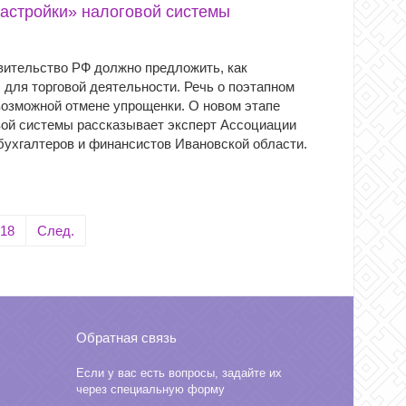
астройки» налоговой системы
авительство РФ должно предложить, как
для торговой деятельности. Речь о поэтапном
возможной отмене упрощенки. О новом этапе
вой системы рассказывает эксперт Ассоциации
ухгалтеров и финансистов Ивановской области.
18
След.
Обратная связь
Если у вас есть вопросы, задайте их
через специальную форму