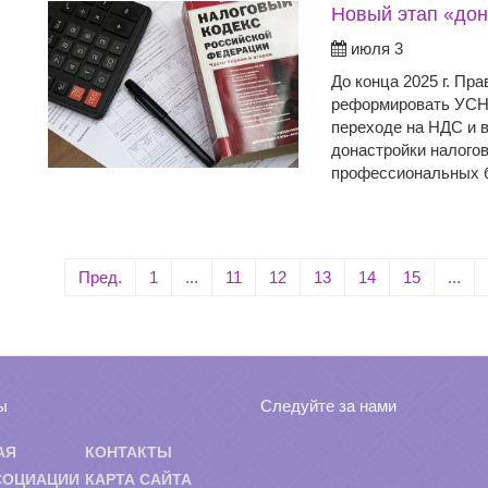
Новый этап «дон
июля 3
До конца 2025 г. Пр
реформировать УСН 
переходе на НДС и 
донастройки налого
профессиональных б
Пред.
1
...
11
12
13
14
15
...
ы
Следуйте за нами
АЯ
КОНТАКТЫ
СОЦИАЦИИ
КАРТА САЙТА