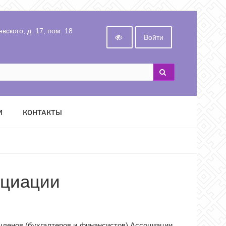
вского, д. 17, пом. 18
Войти
И
КОНТАКТЫ
оциации
членов (бухгалтеров и финансистов) Ассоциации,