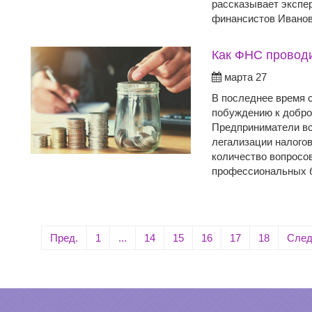
рассказывает экспе
финансистов Иванов
Как ФНС проводи
марта 27
В последнее время с
побуждению к добро
Предприниматели вс
легализации налогов
количество вопросов
профессиональных б
Пред.
1
...
14
15
16
17
18
След