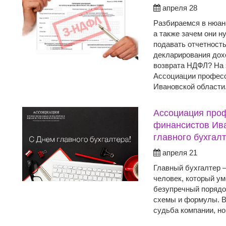
апреля 28
Разбираемся в нюан
а также зачем они 
подавать отчетность
декларирования дохо
возврата НДФЛ? На э
Ассоциации професс
Ивановской области
Ассоциация про
финансистов Ива
главного бухгалт
апреля 21
Главный бухгалтер –
человек, который у
безупречный порядо
схемы и формулы. В
судьба компании, но