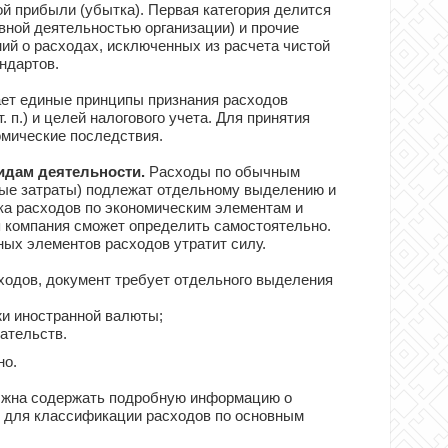
ой прибыли (убытка). Первая категория делится
вной деятельностью организации) и прочие
й о расходах, исключенных из расчета чистой
ндартов.
ет единые принципы признания расходов
 п.) и целей налогового учета. Для принятия
мические последствия.
идам деятельности.
Расходы по обычным
ные затраты) подлежат отдельному выделению и
ка расходов по экономическим элементам и
я компания сможет определить самостоятельно.
ых элементов расходов утратит силу.
одов, документ требует отдельного выделения
жи иностранной валюты;
ательств.
но.
жна содержать подробную информацию о
и для классификации расходов по основным