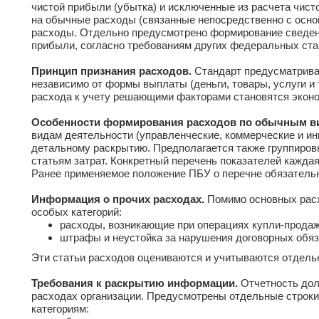
чистой прибыли (убытка) и исключенные из расчета чист
на обычные расходы (связанные непосредственно с осно
расходы. Отдельно предусмотрено формирование сведени
прибыли, согласно требованиям других федеральных ста
Принцип признания расходов.
Стандарт предусматрива
независимо от формы выплаты (деньги, товары, услуги и т.
расхода к учету решающими факторами становятся эконо
Особенности формирования расходов по обычным в
видам деятельности (управленческие, коммерческие и и
детальному раскрытию. Предполагается также группиров
статьям затрат. Конкретный перечень показателей кажда
Ранее применяемое положение ПБУ о перечне обязательн
Информация о прочих расходах.
Помимо основных расх
особых категорий:
расходы, возникающие при операциях купли-прода
штрафы и неустойка за нарушения договорных обяз
Эти статьи расходов оцениваются и учитываются отдель
Требования к раскрытию информации.
Отчетность дол
расходах организации. Предусмотрены отдельные строк
категориям: