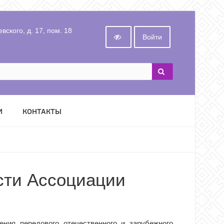
вского, д. 17, пом. 18
Войти
И
КОНТАКТЫ
сти Ассоциации
ения передового отечественного и зарубежного