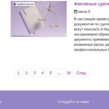
Фиктивные сделк
июля 9
В настоящее время 
документов по сделк
могут взыскать в б
несоразмерно образ
аргументы принимаю
возможные риски, р
профессиональных б
1
2
3
4
5
...
18
След.
ы
Следуйте за нами