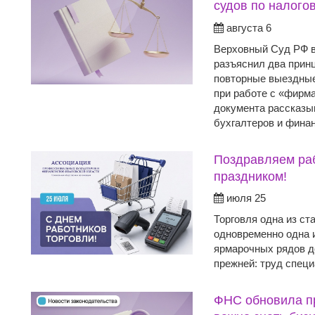
судов по налого
августа 6
Верховный Суд РФ в
разъяснил два прин
повторные выездные
при работе с «фирм
документа рассказы
бухгалтеров и фина
Поздравляем ра
праздником!
июля 25
Торговля одна из с
одновременно одна 
ярмарочных рядов д
прежней: труд спец
ФНС обновила пр