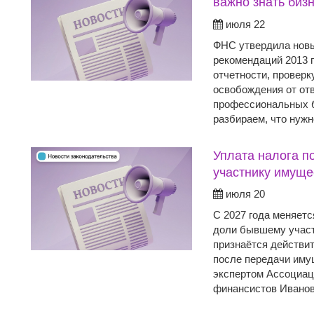
важно знать биз
июля 22
ФНС утвердила новы
рекомендаций 2013 г
отчетности, проверк
освобождения от от
профессиональных б
разбираем, что нужн
Уплата налога п
участнику имуще
июля 20
С 2027 года меняетс
доли бывшему учас
признаётся действи
после передачи иму
экспертом Ассоциац
финансистов Иванов