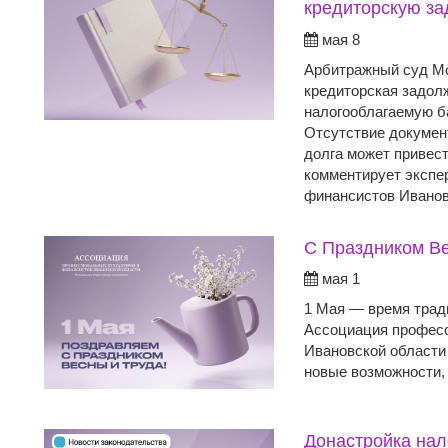
кредиторскую за
мая 8
Арбитражный суд Мо
кредиторская задол
налогооблагаемую ба
Отсутствие докумен
долга может привес
комментирует экспе
финансистов Иванов
С Праздником Ве
мая 1
1 Мая — время трад
Ассоциация професс
Ивановской области 
новые возможности, 
Донастройка нал