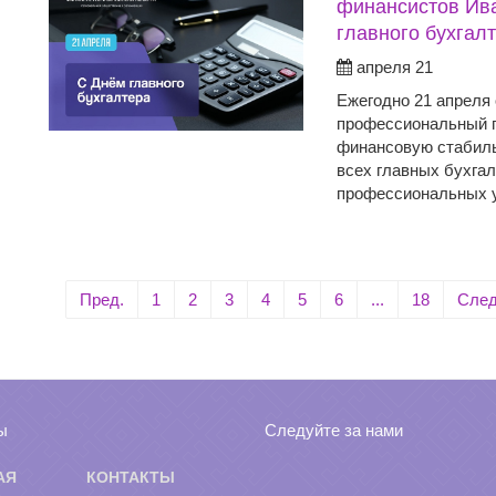
финансистов Ива
главного бухгалт
апреля 21
Ежегодно 21 апреля
профессиональный п
финансовую стабиль
всех главных бухгал
профессиональных у
Пред.
1
2
3
4
5
6
...
18
След
ы
Следуйте за нами
АЯ
КОНТАКТЫ