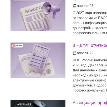
апреля 23
С 2027 года налогов
за товарами из ЕАЭС
органы информацию 
донастройки налого
профессиональных б
3-НДФЛ: отчетнос
апреля 22
ФНС России напомни
2025 год. Деклараци
Для налоговых вычет
необходимо до 15 и
электронные сервис
документов. Подроб
профессиональных б
Ассоциация про